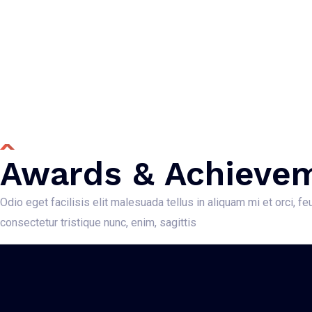
Awards & Achieve
Odio eget facilisis elit malesuada tellus in aliquam mi et orci, 
consectetur tristique nunc, enim, sagittis