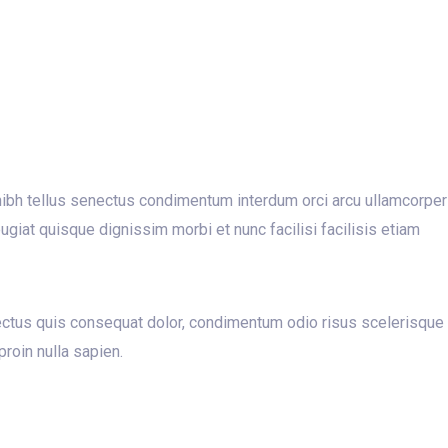
nibh tellus senectus condimentum interdum orci arcu ullamcorper
iat quisque dignissim morbi et nunc facilisi facilisis etiam
nectus quis consequat dolor, condimentum odio risus scelerisque
proin nulla sapien.