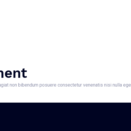
ment
feugiat non bibendum posuere consectetur venenatis nisi nulla eget