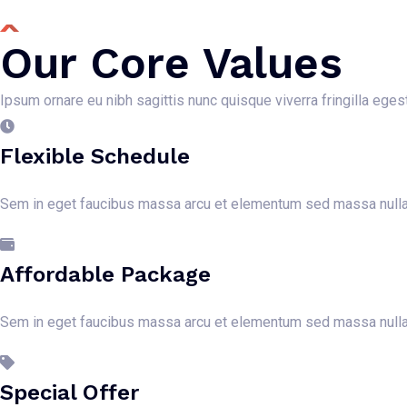
Our Core Values
Ipsum ornare eu nibh sagittis nunc quisque viverra fringilla ege
Flexible Schedule
Sem in eget faucibus massa arcu et elementum sed massa nulla 
Affordable Package
Sem in eget faucibus massa arcu et elementum sed massa nulla 
Special Offer